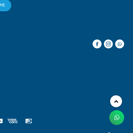
RME


