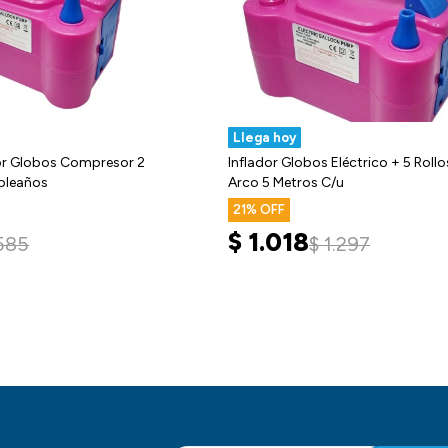
Llega hoy
or Globos Compresor 2
Inflador Globos Eléctrico + 5 Rollo
pleaños
Arco 5 Metros C/u
21
$
1.018
.585
$
1.297