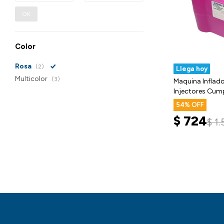
OK
Color
Rosa
(2)
Llega hoy
Multicolor
(3)
Maquina Inflad
Injectores Cum
54
$
724
$
1