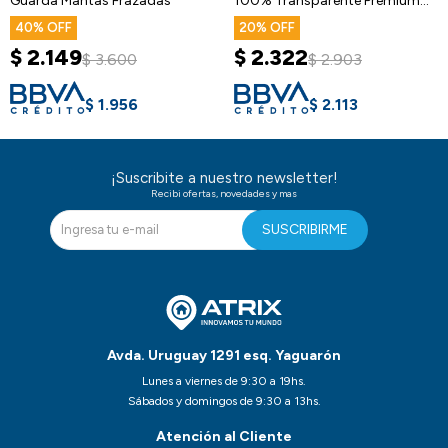
Guarda Mantas Frazadas
100% Transparente Premium
Pack X 6
40
20
$
2.149
$
2.322
$
3.600
$
2.903
$
1.956
$
2.113
¡Suscribite a nuestro newsletter!
Recibi ofertas, novedades y mas
SUSCRIBIRME
Avda. Uruguay 1291 esq. Yaguarón
Lunes a viernes de 9:30 a 19hs.
Sábados y domingos de 9:30 a 13hs.
Atención al Cliente