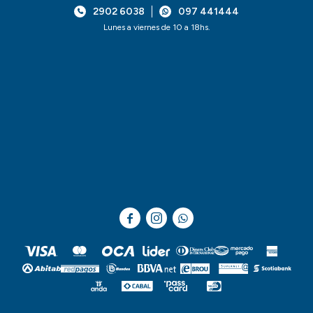
2902 6038
097 441444
Lunes a viernes de 10 a 18hs.


