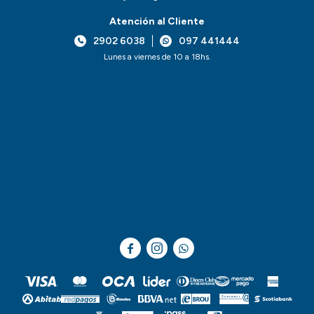
Atención al Cliente
2902 6038
097 441444
Lunes a viernes de 10 a 18hs.


