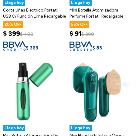
Llega hoy
Llega hoy
Corta Uñas Eléctrico Portátil
Mini Botella Atomizadora
USB C/ Función Lima Recargable
Perfume Portátil Recargable
20
56
$
399
$
91
$
499
$
209
$
363
$
83
Llega hoy
Llega hoy
Mini Botella Atomizadora De
Mini Plancha Eléctrica Vapor