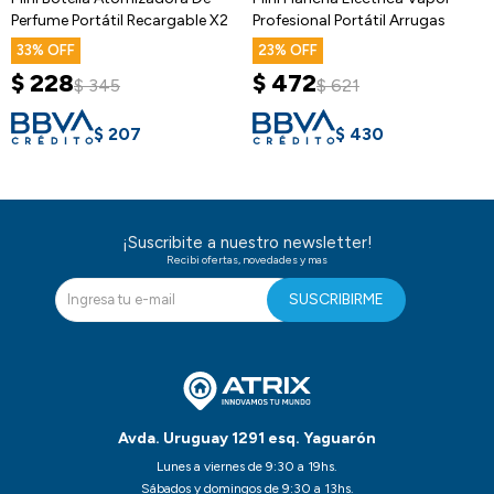
Perfume Portátil Recargable X2
Profesional Portátil Arrugas
33
23
$
228
$
472
$
345
$
621
$
207
$
430
¡Suscribite a nuestro newsletter!
Recibi ofertas, novedades y mas
SUSCRIBIRME
Avda. Uruguay 1291 esq. Yaguarón
Lunes a viernes de 9:30 a 19hs.
Sábados y domingos de 9:30 a 13hs.