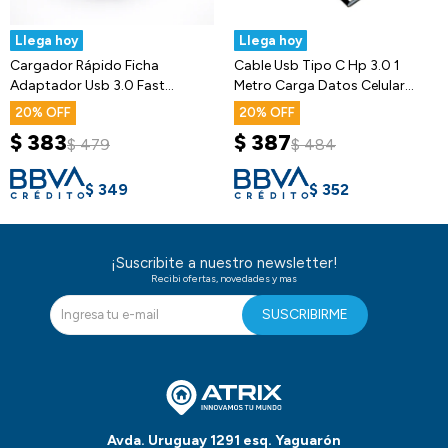
Llega hoy
Llega hoy
Cargador Rápido Ficha
Cable Usb Tipo C Hp 3.0 1
Adaptador Usb 3.0 Fast
Metro Carga Datos Celular
Charge Celular
Calidad
20
20
$
383
$
387
$
479
$
484
$
349
$
352
¡Suscribite a nuestro newsletter!
Recibi ofertas, novedades y mas
SUSCRIBIRME
Avda. Uruguay 1291 esq. Yaguarón