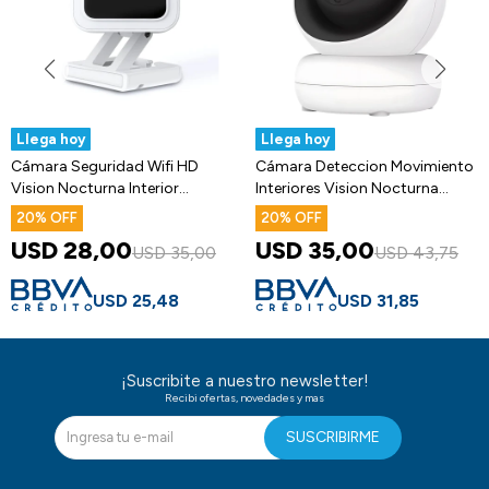
Llega hoy
Llega hoy
Cámara Seguridad Wifi HD
Cámara Deteccion Movimiento
Vision Nocturna Interior
Interiores Vision Nocturna
Microfono
Micro
20
20
USD
28,00
USD
35,00
USD
35,00
USD
43,75
USD
25,48
USD
31,85
¡Suscribite a nuestro newsletter!
Recibi ofertas, novedades y mas
SUSCRIBIRME