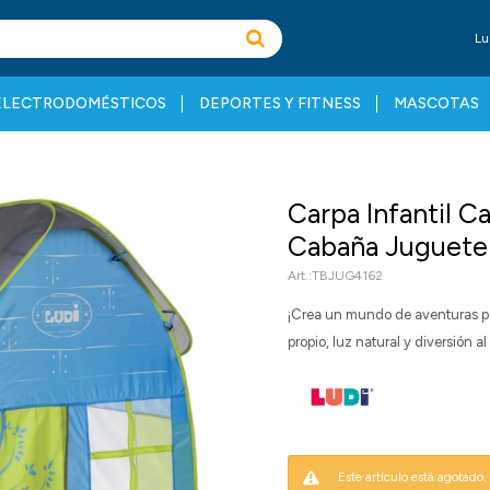
Lu
ELECTRODOMÉSTICOS
DEPORTES Y FITNESS
MASCOTAS
Carpa Infantil 
Cabaña Juguete
TBJUG4162
¡Crea un mundo de aventuras pa
propio, luz natural y diversión a
Este artículo está agotado.