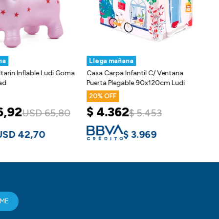
na
Llega mañana
tarin Inflable Ludi Goma
Casa Carpa Infantil C/ Ventana
dad
Puerta Plegable 90x120cm Ludi
20
6,92
$
4.362
USD
65,80
$
5.453
USD
42,70
$
3.969
RME