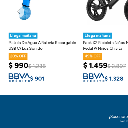
Llega mañana
Llega mañana
Pistola De Agua A Batería Recargable
Pack X2 Bicicleta Niños 
USB C/ Luz Sonido
Pedal P/ Niños Chivita
20
49
$
990
$
1.459
$
1.238
$
2.897
$
901
$
1.328
¡Suscribi
Recib