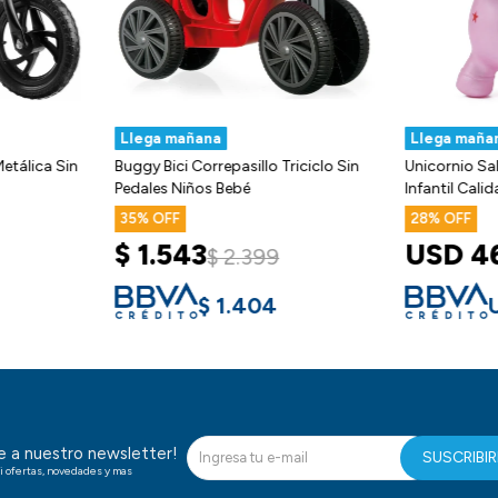
Llega mañana
Llega maña
Metálica Sin
Buggy Bici Correpasillo Triciclo Sin
Unicornio Sal
Pedales Niños Bebé
Infantil Cali
35
28
$
1.543
USD
4
$
2.399
$
1.404
te a nuestro newsletter!
SUSCRIBI
i ofertas, novedades y mas