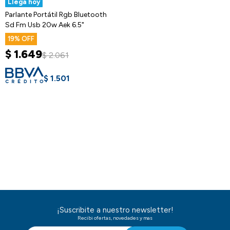
Llega hoy
Parlante Portátil Rgb Bluetooth
Sd Fm Usb 20w Aek 6.5"
19
$
1.649
$
2.061
$
1.501
¡Suscribite a nuestro newsletter!
Recibi ofertas, novedades y mas