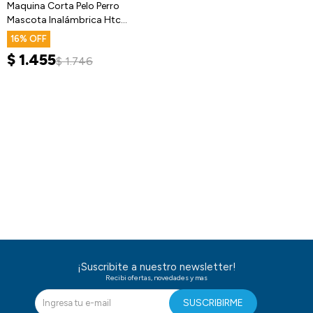
Maquina Corta Pelo Perro
Mascota Inalámbrica Htc
Recargable
16
$
1.455
$
1.746
¡Suscribite a nuestro newsletter!
Recibi ofertas, novedades y mas
SUSCRIBIRME