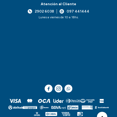
Atención al Cliente
2902 6038
097 441444
Lunes a viernes de 10 a 18hs.


