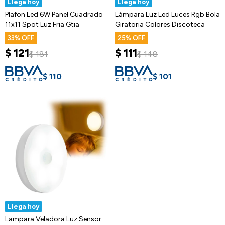
Llega hoy
Llega hoy
Plafon Led 6W Panel Cuadrado
Lámpara Luz Led Luces Rgb Bola
11x11 Spot Luz Fria Gtia
Giratoria Colores Discoteca
33
25
$
121
$
111
$
181
$
148
$
110
$
101
Llega hoy
Lampara Veladora Luz Sensor