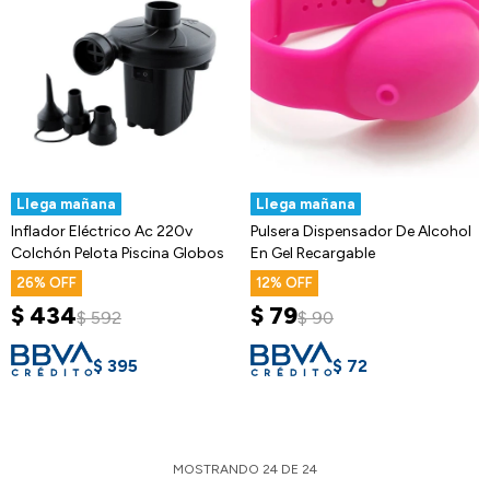
Llega mañana
Llega mañana
Inflador Eléctrico Ac 220v
Pulsera Dispensador De Alcohol
Colchón Pelota Piscina Globos
En Gel Recargable
26
12
$
434
$
79
$
592
$
90
$
395
$
72
MOSTRANDO
24
DE
24