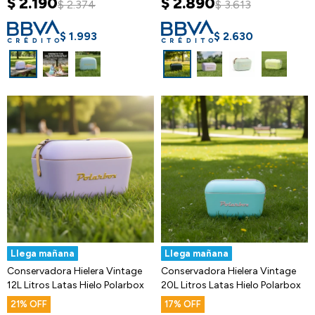
$
2.190
$
2.890
$
2.374
$
3.613
$
1.993
$
2.630
Llega mañana
Llega mañana
Conservadora Hielera Vintage
Conservadora Hielera Vintage
12L Litros Latas Hielo Polarbox
20L Litros Latas Hielo Polarbox
21
17