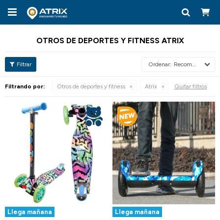

OTROS DE DEPORTES Y FITNESS ATRIX
Recomendados
Filtrando por:
Otros de deportes y fitness
Atrix
Quitar filtros
Llega mañana
Llega mañana