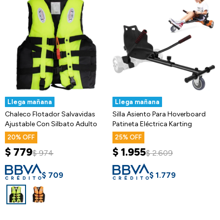
Llega mañana
Llega mañana
Chaleco Flotador Salvavidas
Silla Asiento Para Hoverboard
Ajustable Con Silbato Adulto
Patineta Eléctrica Karting
20
25
$
779
$
1.955
$
974
$
2.609
$
709
$
1.779