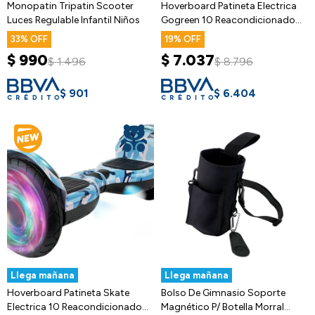
Monopatin Tripatin Scooter
Hoverboard Patineta Electrica
Luces Regulable Infantil Niños
Gogreen 10 Reacondicionado
Ax
33
19
$
990
$
7.037
$
1.496
$
8.796
$
901
$
6.404
Llega mañana
Llega mañana
Hoverboard Patineta Skate
Bolso De Gimnasio Soporte
Electrica 10 Reacondicionado
Magnético P/ Botella Morral