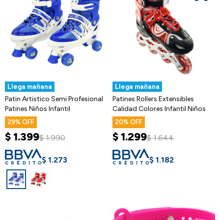
Llega mañana
Llega mañana
Patin Artistico Semi Profesional
Patines Rollers Extensibles
Patines Niños Infantil
Calidad Colores Infantil Niños
29
20
$
1.399
$
1.299
$
1.990
$
1.644
$
1.273
$
1.182