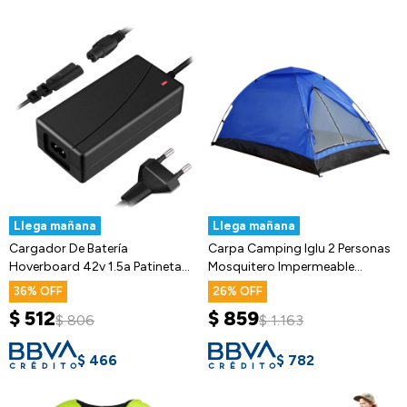
Llega mañana
Llega mañana
Cargador De Batería
Carpa Camping Iglu 2 Personas
Hoverboard 42v 1.5a Patineta
Mosquitero Impermeable
Electrica
200x150
36
26
$
512
$
859
$
806
$
1.163
$
466
$
782