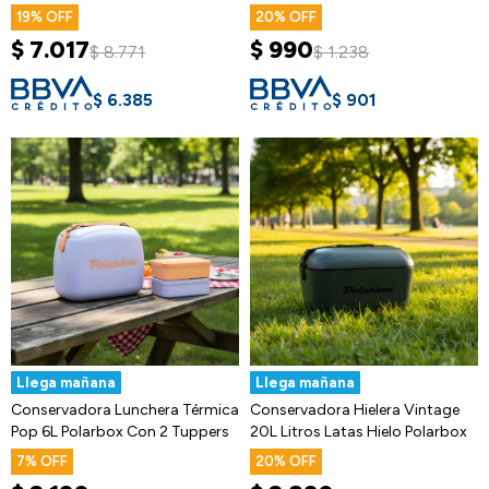
Ax
Correa
19
20
$
7.017
$
990
$
8.771
$
1.238
$
6.385
$
901
Llega mañana
Llega mañana
Conservadora Lunchera Térmica
Conservadora Hielera Vintage
Pop 6L Polarbox Con 2 Tuppers
20L Litros Latas Hielo Polarbox
7
20