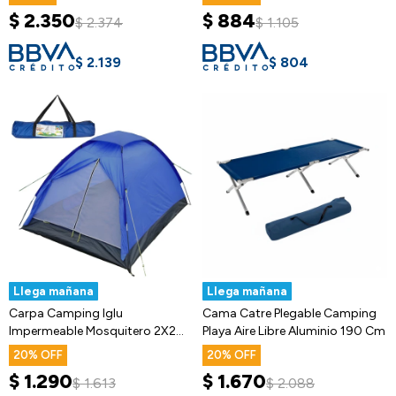
$
2.350
$
884
$
2.374
$
1.105
$
2.139
$
804
Llega mañana
Llega mañana
Carpa Camping Iglu
Cama Catre Plegable Camping
Impermeable Mosquitero 2X2
Playa Aire Libre Aluminio 190 Cm
Mts 2 Personas
20
20
$
1.290
$
1.670
$
1.613
$
2.088