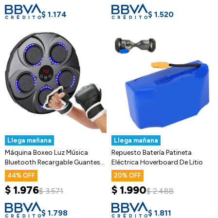
$
1.174
$
1.520
Llega mañana
Llega mañana
Máquina Boxeo Luz Música
Repuesto Batería Patineta
Bluetooth Recargable Guantes
Eléctrica Hoverboard De Litio
Golpeo
44
20
$
1.976
$
1.990
$
3.571
$
2.488
$
1.798
$
1.811