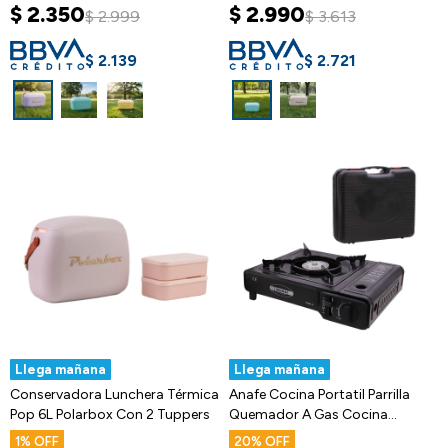
$
2.350
$
2.990
$
2.999
$
3.613
$
2.139
$
2.721
Llega mañana
Llega mañana
Conservadora Lunchera Térmica
Anafe Cocina Portatil Parrilla
Pop 6L Polarbox Con 2 Tuppers
Quemador A Gas Cocina
Camping
1
20