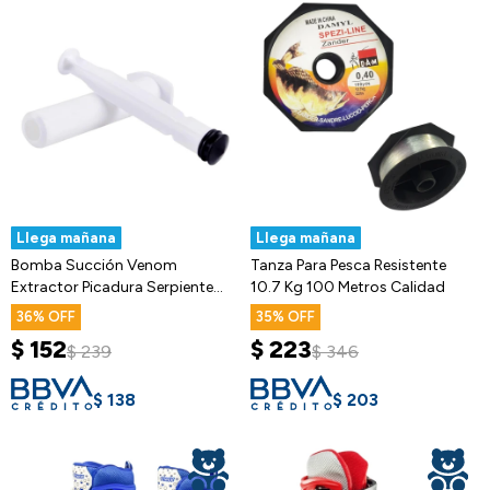
Llega mañana
Llega mañana
Bomba Succión Venom
Tanza Para Pesca Resistente
Extractor Picadura Serpiente
10.7 Kg 100 Metros Calidad
Mosquito
36
35
$
152
$
223
$
239
$
346
$
138
$
203