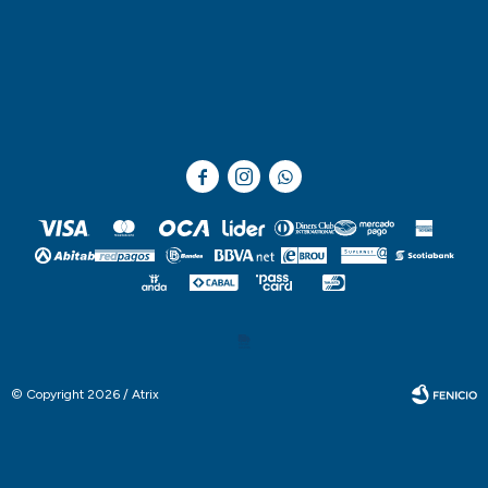



© Copyright 2026 / Atrix