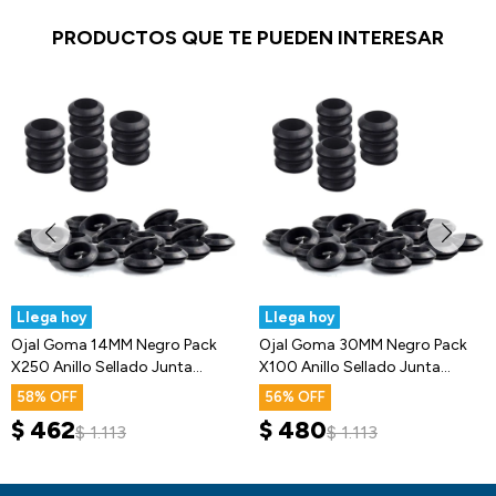
PRODUCTOS QUE TE PUEDEN INTERESAR
Llega hoy
Llega hoy
Ojal Goma 14MM Negro Pack
Ojal Goma 30MM Negro Pack
X250 Anillo Sellado Junta
X100 Anillo Sellado Junta
Arandela
Arandela
58
56
$
462
$
480
$
1.113
$
1.113