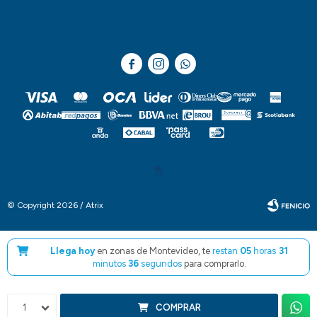



© Copyright 2026 / Atrix
Llega hoy
en zonas de Montevideo, te
restan
05
horas
31
minutos
35
segundos
para comprarlo.
Fenicio
1
COMPRAR