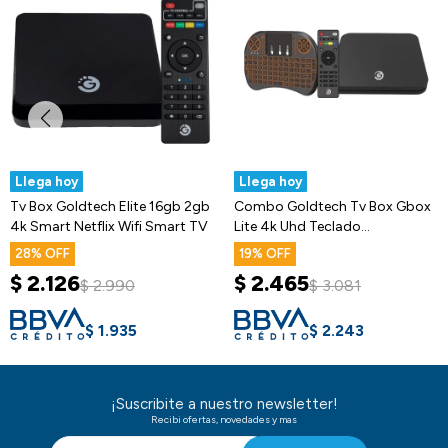
Llega hoy
Llega hoy
Tv Box Goldtech Elite 16gb 2gb
Combo Goldtech Tv Box Gbox
4k Smart Netflix Wifi Smart TV
Lite 4k Uhd Teclado
Inalámbrico
28
19
$
2.126
$
2.465
$
2.990
$
3.081
$
1.935
$
2.243
¡Suscribite a nuestro newsletter!
Recibi ofertas, novedades y mas