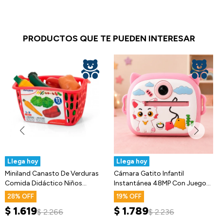
PRODUCTOS QUE TE PUEDEN INTERESAR
Llega hoy
Llega hoy
Miniland Canasto De Verduras
Cámara Gatito Infantil
Comida Didáctico Niños
Instantánea 48MP Con Juegos
Infantil
Y Música
28
19
$
1.619
$
1.789
$
2.266
$
2.236