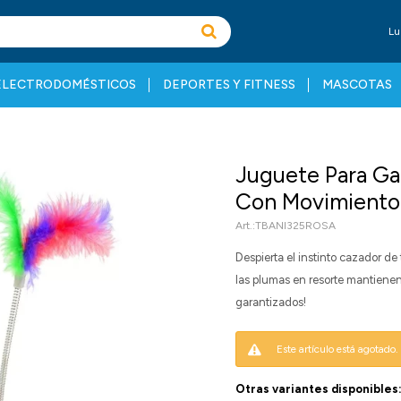
Lu
ELECTRODOMÉSTICOS
DEPORTES Y FITNESS
MASCOTAS
Juguete Para Ga
Con Movimiento 
TBANI325ROSA
Despierta el instinto cazador de 
las plumas en resorte mantienen a
garantizados!
Este artículo está agotado.
Otras variantes disponibles