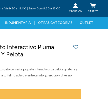
n a Vie 9:30 a 19:00 | Sáb y Dom 9:30 a 13:00
INDUMENTARIA
OTRAS CATEGORÍAS
OUTLET
to Interactivo Pluma
Y Pelota
tu gato con este juguete interactivo. La pelota giratoria y
 tu felino activo y entretenido. ¡Ejercicio y diversión
: