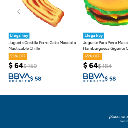
Llega hoy
Llega hoy
Juguete Costilla Perro Gato Mascota
Juguete Para Perro Mas
Masticable Chifle
Hamburguesa Gigante C
59
65
$
64
$
64
$
159
$
184
$
58
$
58
¡Suscribi
Recib