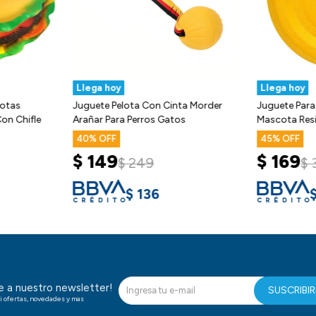
Llega hoy
Llega hoy
cotas
Juguete Pelota Con Cinta Morder
Juguete Para
on Chifle
Arañar Para Perros Gatos
Mascota Resi
40
45
$
149
$
169
$
249
$
$
136
te a nuestro newsletter!
SUSCRIBI
i ofertas, novedades y mas