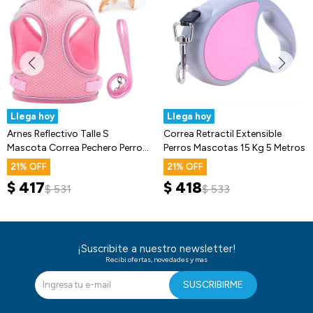
Llega hoy
Llega hoy
Arnes Reflectivo Talle S
Correa Retractil Extensible
Mascota Correa Pechero Perros
Perros Mascotas 15 Kg 5 Metros
Gatos
21
21
$
417
$
418
$
531
$
533
¡Suscribite a nuestro newsletter!
Recibi ofertas, novedades y mas
SUSCRIBIRME