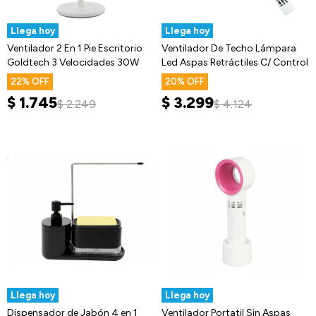
Llega hoy
Llega hoy
Ventilador 2 En 1 Pie Escritorio
Ventilador De Techo Lámpara
Goldtech 3 Velocidades 30W
Led Aspas Retráctiles C/ Control
22
20
$
1.745
$
3.299
$
2.249
$
4.124
Llega hoy
Llega hoy
Dispensador de Jabón 4 en 1
Ventilador Portatil Sin Aspas