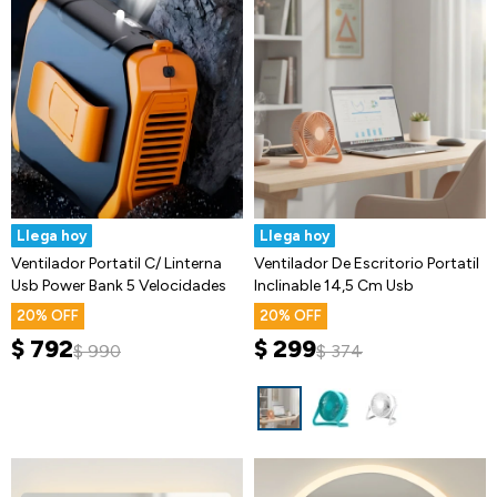
Llega hoy
Llega hoy
Ventilador Portatil C/ Linterna
Ventilador De Escritorio Portatil
Usb Power Bank 5 Velocidades
Inclinable 14,5 Cm Usb
20
20
$
792
$
299
$
990
$
374