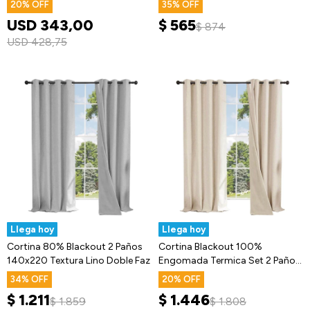
20
35
USD
343,00
$
565
$
874
USD
428,75
Llega hoy
Llega hoy
Cortina 80% Blackout 2 Paños
Cortina Blackout 100%
140x220 Textura Lino Doble Faz
Engomada Termica Set 2 Paños
Tipo Lino
34
20
$
1.211
$
1.446
$
1.859
$
1.808