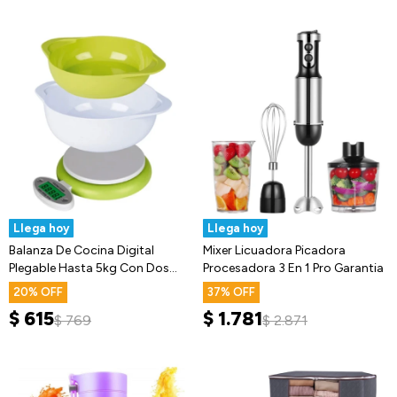
Llega hoy
Llega hoy
Balanza De Cocina Digital
Mixer Licuadora Picadora
Plegable Hasta 5kg Con Dos
Procesadora 3 En 1 Pro Garantia
Bowls
20
37
$
615
$
1.781
$
769
$
2.871