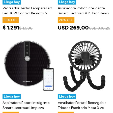
Llega hoy
Llega hoy
Ventilador Techo Lampara Luz
Aspiradora Robot Inteligente
Led 30W Control Remoto 5
Smart Liectroux V3S Pro Silenci
Aspas
35
20
$
1.291
USD
269,00
$
1.996
USD
336,25
Llega hoy
Llega hoy
Aspiradora Robot Inteligente
Ventilador Portatil Recargable
Smart Liectroux Limpieza
Tripode Escritorio Mesa 3 Vel