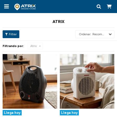

ATRIX
Recomendados
Filtrando por:
Atrix
Llega hoy
Llega hoy