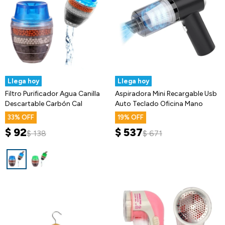
Llega hoy
Llega hoy
Filtro Purificador Agua Canilla
Aspiradora Mini Recargable Usb
Descartable Carbón Cal
Auto Teclado Oficina Mano
33
19
$
92
$
537
$
138
$
671