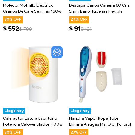
Moledor Molinillo Electrico
Destapa Caños Cañería 60 Cm
Granos De Cafe Semillas 150w
5mm Baño Tuberías Flexible
30
24
$
552
$
91
$
799
$
121
Llega hoy
Llega hoy
Calefactor Estufa Escritorio
Plancha Vapor Ropa Tobi
Potencia Caloventilador 400w
Elimina Arrugas Mal Olor Portátil
30
23