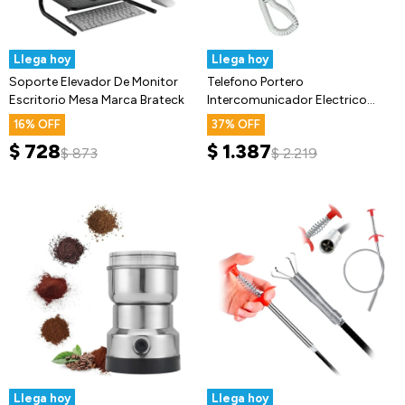
Llega hoy
Llega hoy
Soporte Elevador De Monitor
Telefono Portero
Escritorio Mesa Marca Brateck
Intercomunicador Electrico
Panel Aluminio
16
37
$
728
$
1.387
$
873
$
2.219
Llega hoy
Llega hoy