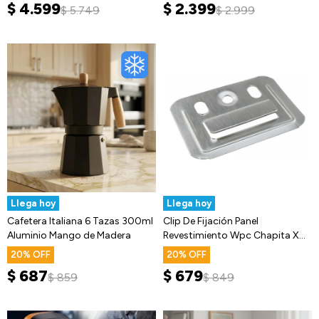
$
4.599
$
2.399
$
5.749
$
2.999
Llega hoy
Llega hoy
Cafetera Italiana 6 Tazas 300ml
Clip De Fijación Panel
Aluminio Mango de Madera
Revestimiento Wpc Chapita X
100 uni
20
20
$
687
$
679
$
859
$
849