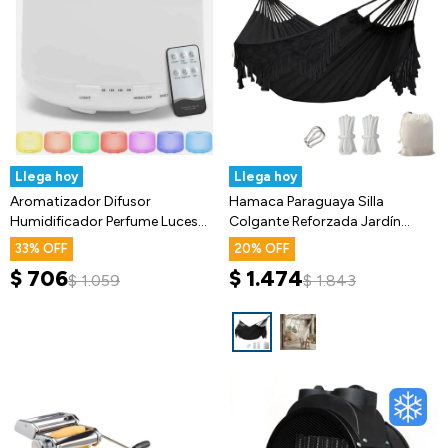
Llega hoy
Llega hoy
Aromatizador Difusor
Hamaca Paraguaya Silla
Humidificador Perfume Luces
Colgante Reforzada Jardín
Led 500 Ml
Bolso + Acc
33
20
$
706
$
1.474
$
1.059
$
1.843