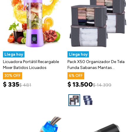
Llega hoy
Llega hoy
Licuadora Portátil Recargable
Pack X50 Organizador De Tela
Mixer Batidos Licuados
Funda Sabanas Mantas
Acolchados
30
6
$
335
$
13.500
$
481
$
14.399