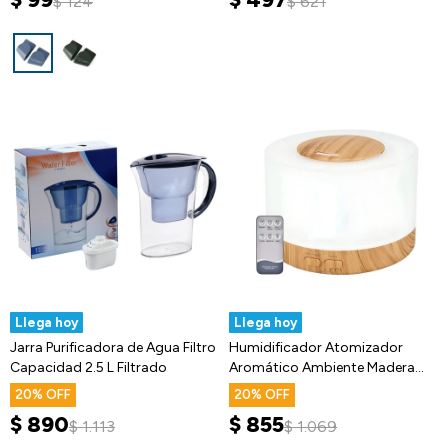
$
124
$
621
Llega hoy
Llega hoy
Jarra Purificadora de Agua Filtro
Humidificador Atomizador
Capacidad 2.5 L Filtrado
Aromático Ambiente Madera
Luces RGB
20
20
$
890
$
855
$
1.113
$
1.069