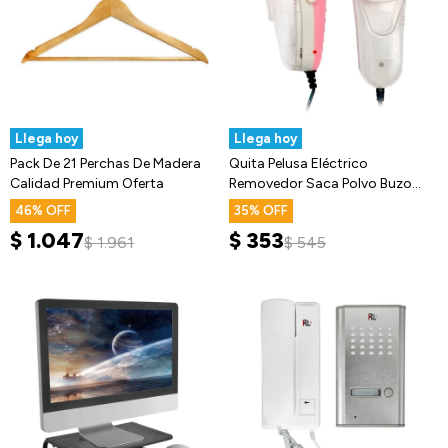
Llega hoy
Llega hoy
Pack De 21 Perchas De Madera
Quita Pelusa Eléctrico
Calidad Premium Oferta
Removedor Saca Polvo Buzo
Prenda Ropa
46
35
$
1.047
$
353
$
1.961
$
545