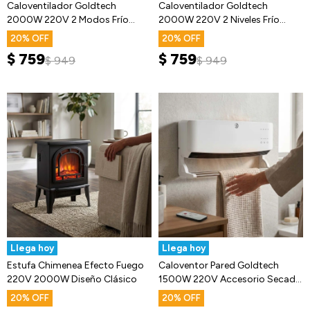
Caloventilador Goldtech
Caloventilador Goldtech
2000W 220V 2 Modos Frío
2000W 220V 2 Niveles Frío
Calor
Calor
20
20
$
759
$
759
$
949
$
949
Llega hoy
Llega hoy
Estufa Chimenea Efecto Fuego
Caloventor Pared Goldtech
220V 2000W Diseño Clásico
1500W 220V Accesorio Secado
Ropa
20
20