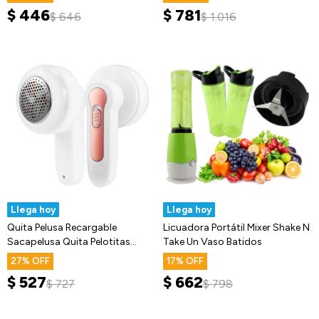
$
446
$
781
$
646
$
1.016
Llega hoy
Llega hoy
Quita Pelusa Recargable
Licuadora Portátil Mixer Shake N
Sacapelusa Quita Pelotitas
Take Un Vaso Batidos
Ropa
27
17
$
527
$
662
$
727
$
798