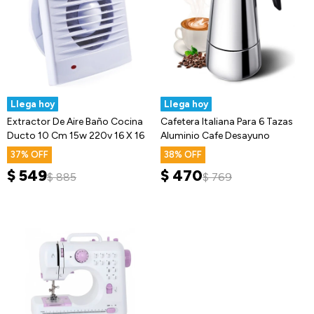
Llega hoy
Llega hoy
Extractor De Aire Baño Cocina
Cafetera Italiana Para 6 Tazas
Ducto 10 Cm 15w 220v 16 X 16
Aluminio Cafe Desayuno
37
38
$
549
$
470
$
885
$
769