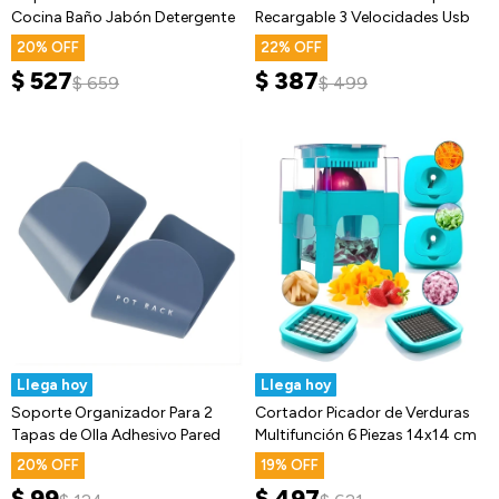
Cocina Baño Jabón Detergente
Recargable 3 Velocidades Usb
20
22
$
527
$
387
$
659
$
499
Llega hoy
Llega hoy
Soporte Organizador Para 2
Cortador Picador de Verduras
Tapas de Olla Adhesivo Pared
Multifunción 6 Piezas 14x14 cm
20
19
$
99
$
497