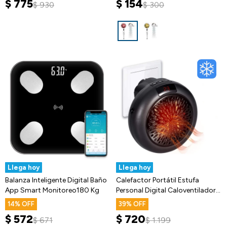
$
775
$
154
$
930
$
300
Llega hoy
Llega hoy
Balanza Inteligente Digital Baño
Calefactor Portátil Estufa
App Smart Monitoreo180 Kg
Personal Digital Caloventilador
Directo a Pared
14
39
$
572
$
720
$
671
$
1.199