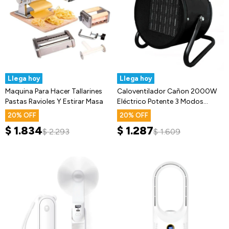
Llega hoy
Llega hoy
Maquina Para Hacer Tallarines
Caloventilador Cañon 2000W
Pastas Ravioles Y Estirar Masa
Eléctrico Potente 3 Modos
Estufa
20
20
$
1.834
$
1.287
$
2.293
$
1.609