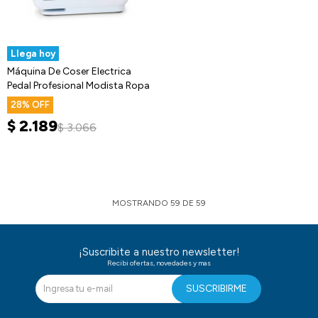
Llega hoy
Máquina De Coser Electrica
Pedal Profesional Modista Ropa
28
$
2.189
$
3.066
MOSTRANDO
59
DE
59
¡Suscribite a nuestro newsletter!
Recibi ofertas, novedades y mas
SUSCRIBIRME