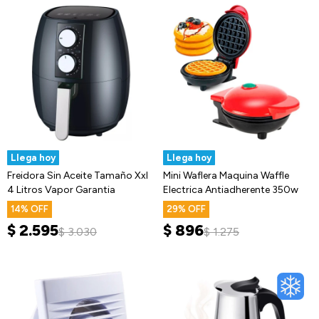
Llega hoy
Llega hoy
Freidora Sin Aceite Tamaño Xxl
Mini Waflera Maquina Waffle
4 Litros Vapor Garantia
Electrica Antiadherente 350w
14
29
$
2.595
$
896
$
3.030
$
1.275