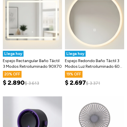
Llega hoy
Llega hoy
Espejo Rectangular Baño Táctil
Espejo Redondo Baño Táctil 3
3 Modos Retroiluminado 90X70
Modos Luz Retroiluminado 60
Cm
20
19
$
2.890
$
2.697
$
3.613
$
3.371