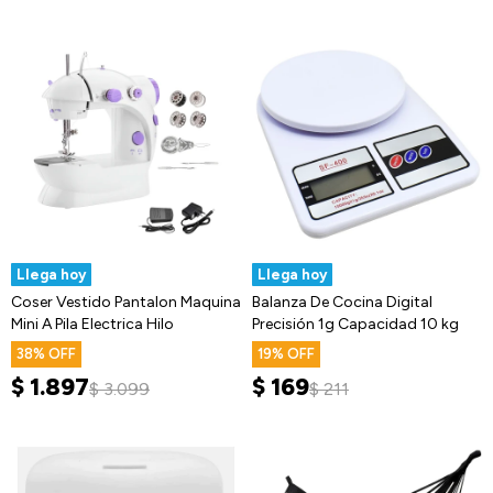
Llega hoy
Llega hoy
Coser Vestido Pantalon Maquina
Balanza De Cocina Digital
Mini A Pila Electrica Hilo
Precisión 1g Capacidad 10 kg
38
19
$
1.897
$
169
$
3.099
$
211