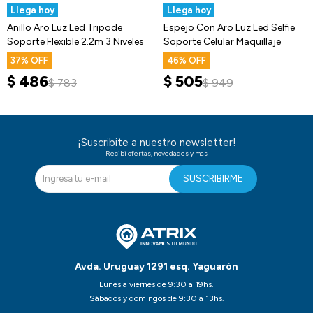
Llega hoy
Llega hoy
Anillo Aro Luz Led Tripode
Espejo Con Aro Luz Led Selfie
Soporte Flexible 2.2m 3 Niveles
Soporte Celular Maquillaje
37
46
$
486
$
505
$
783
$
949
¡Suscribite a nuestro newsletter!
Recibi ofertas, novedades y mas
SUSCRIBIRME
Avda. Uruguay 1291 esq. Yaguarón
Lunes a viernes de 9:30 a 19hs.
Sábados y domingos de 9:30 a 13hs.