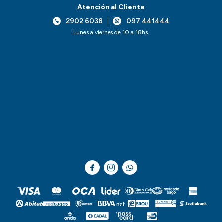
Atención al Cliente
2902 6038
097 441444
Lunes a viernes de 10 a 18hs.


