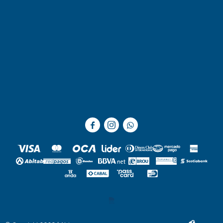


