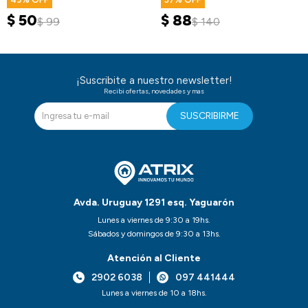
$
50
$
88
$
99
$
140
¡Suscribite a nuestro newsletter!
Recibi ofertas, novedades y mas
SUSCRIBIRME
Avda. Uruguay 1291 esq. Yaguarón
Lunes a viernes de 9:30 a 19hs.
Sábados y domingos de 9:30 a 13hs.
Atención al Cliente
2902 6038
097 441444
Lunes a viernes de 10 a 18hs.