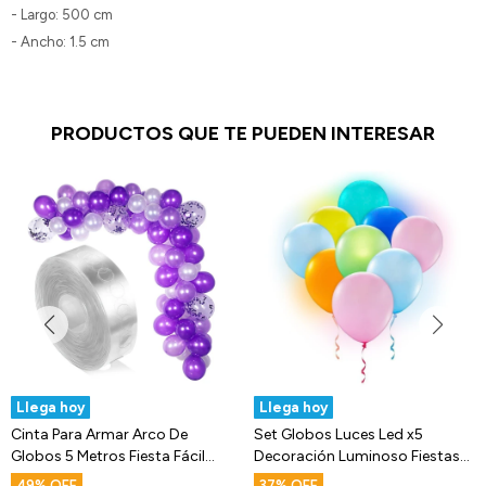
- Largo: 500 cm
- Ancho: 1.5 cm
PRODUCTOS QUE TE PUEDEN INTERESAR
Llega hoy
Llega hoy
Cinta Para Armar Arco De
Set Globos Luces Led x5
Globos 5 Metros Fiesta Fácil
Decoración Luminoso Fiestas
Armado
Cotillon
49
37