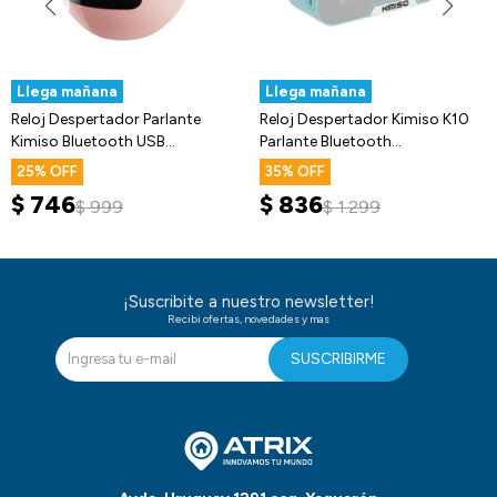
Llega mañana
Llega mañana
Reloj Despertador Parlante
Reloj Despertador Kimiso K10
Kimiso Bluetooth USB
Parlante Bluetooth
Luminoso Led
Temperatura
25
35
$
746
$
836
$
999
$
1.299
¡Suscribite a nuestro newsletter!
Recibi ofertas, novedades y mas
SUSCRIBIRME