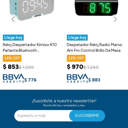
Llega hoy
Llega hoy
Reloj Despertador Kimiso K10
Despetador Reloj Radio Marvo
Parlante Bluetooth
Am Fm Control Brillo De Mesa
Temperatura
34
22
$
853
$
970
$
1.299
$
1.249
$
776
$
883
¡Suscribite a nuestro newsletter!
Recibi ofertas, novedades y mas
SUSCRIBIRME