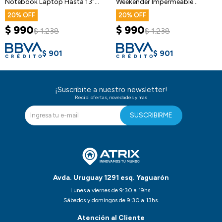
Notebook Laptop Hasta 13"
Weekender Impermeable
Atrix
Ajustable
20
20
$
990
$
990
$
1.238
$
1.238
$
901
$
901
¡Suscribite a nuestro newsletter!
Recibi ofertas, novedades y mas
SUSCRIBIRME
Avda. Uruguay 1291 esq. Yaguarón
Lunes a viernes de 9:30 a 19hs.
Sábados y domingos de 9:30 a 13hs.
Atención al Cliente