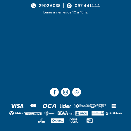
2902 6038
097 441444
Lunes a viernes de 10 a 18hs.


