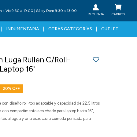
n a Vie 9:30 a 19:00 | Sáb y Dom 9:30 a 13:00
INDUMENTARIA
OTRAS CATEGORÍAS
OUTLET
 Luga Rullen C/Roll-
Laptop 16"
20
con diseño roll-top adaptable y capacidad de 22.5 litros.
nta con compartimento acolchado para laptop hasta 16",
tentes al agua y una estructura cómoda pensada para