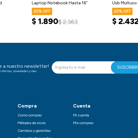
d
Laptop Notebook Hasta 16"
Usb Multuso 
20
20
$
1.890
$
2.43
$
2.363
te a nuestro newsletter!
SUSCRIBI
i ofertas, novedades y mas
Compra
Cuenta
Como comprar
Mi cuenta
Métodos de envío
Mis compras
Cambios y garantías