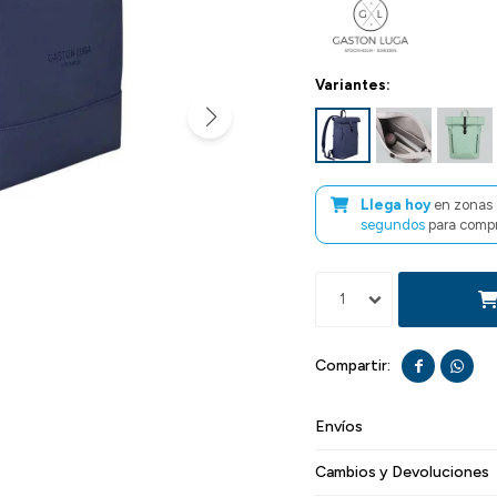
Variantes:
Llega hoy
en zonas 
segundos
para compr
1


Envíos
Cambios y Devoluciones