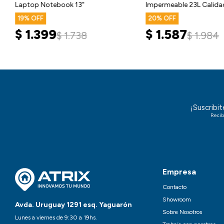
Laptop Notebook 13"
Impermeable 23L Calida
19
20
$
1.399
$
1.587
$
1.738
$
1.984
¡Suscribi
Recib
Empresa
Contacto
Showroom
Avda. Uruguay 1291 esq. Yaguarón
Sobre Nosotros
Lunes a viernes de 9:30 a 19hs.