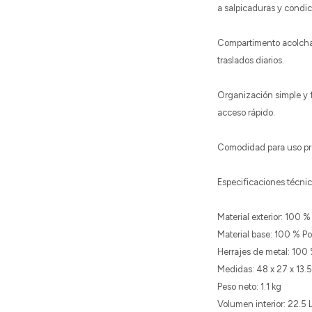
a salpicaduras y condic
Compartimento acolchado
traslados diarios.
Organización simple y f
acceso rápido.
Comodidad para uso prol
Especificaciones técni
Material exterior: 100 %
Material base: 100 % Pol
Herrajes de metal: 100 
Medidas: 48 x 27 x 13.
Peso neto: 1.1 kg
Volumen interior: 22.5 