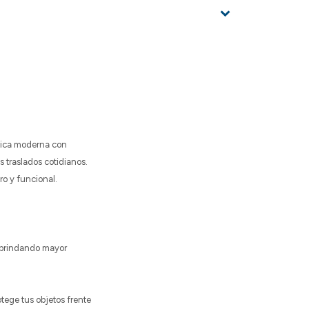
ética moderna con
s traslados cotidianos.
ro y funcional.
, brindando mayor
otege tus objetos frente