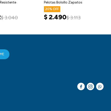
Resistente
Pelotas Bolsillo Zapatos
20
2
$
2.490
$
3.040
$
3.113
RME


