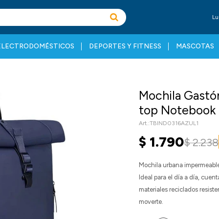
Lu
ELECTRODOMÉSTICOS
DEPORTES Y FITNESS
MASCOTAS
Mochila Gastón
top Notebook 
TBIND0316AZUL1
$
1.790
$
2.238
Mochila urbana impermeable 
Ideal para el día a día, cue
materiales reciclados resis
moverte.