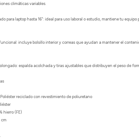
iones climáticas variables.
 para laptop hasta 16": ideal para uso laboral o estudio, mantiene tu equipo
uncional: incluye bolsillo interior y correas que ayudan a mantener el conten
ongado: espalda acolchada y tiras ajustables que distribuyen el peso de for
cas
 Poliéster reciclado con revestimiento de poliuretano
iéster
% hierro (FE)
5 cm
L