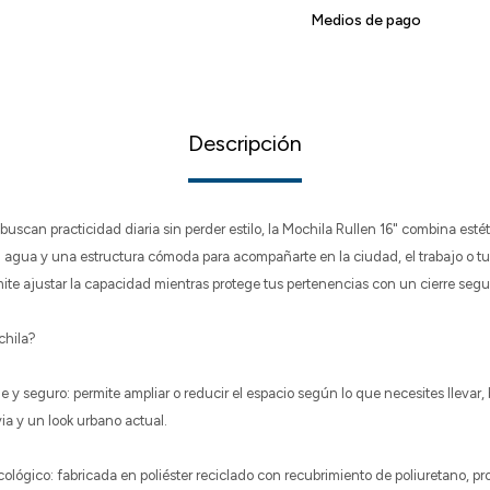
Medios de pago
Descripción
uscan practicidad diaria sin perder estilo, la Mochila Rullen 16" combina est
al agua y una estructura cómoda para acompañarte en la ciudad, el trabajo o tu
mite ajustar la capacidad mientras protege tus pertenencias con un cierre segu
chila?
le y seguro: permite ampliar o reducir el espacio según lo que necesites llevar
via y un look urbano actual.
ológico: fabricada en poliéster reciclado con recubrimiento de poliuretano, pr