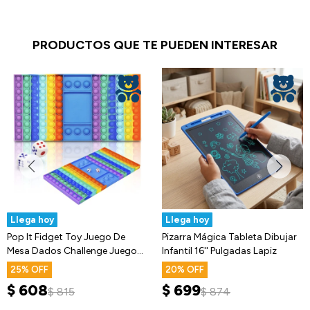
PRODUCTOS QUE TE PUEDEN INTERESAR
Llega hoy
Llega hoy
Pop It Fidget Toy Juego De
Pizarra Mágica Tableta Dibujar
Mesa Dados Challenge Juego
Infantil 16'' Pulgadas Lapiz
Estres
25
20
$
608
$
699
$
815
$
874