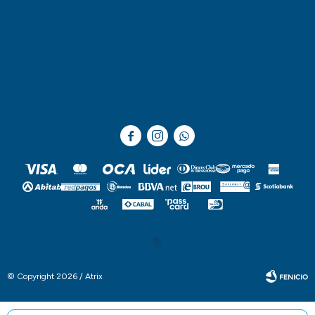



© Copyright 2026 / Atrix