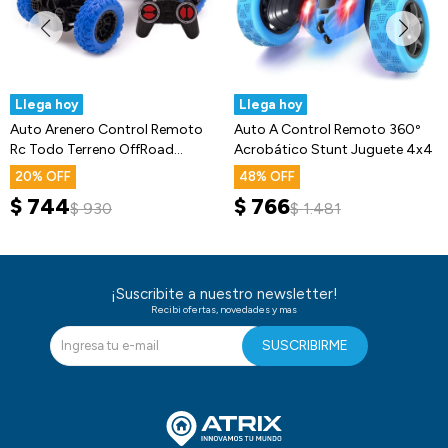
Llega hoy
Llega hoy
Auto Arenero Control Remoto
Auto A Control Remoto 360º
Rc Todo Terreno OffRoad
Acrobático Stunt Juguete 4x4
Trepador
20
48
$
744
$
766
$
930
$
1.481
¡Suscribite a nuestro newsletter!
Recibi ofertas, novedades y mas
SUSCRIBIRME