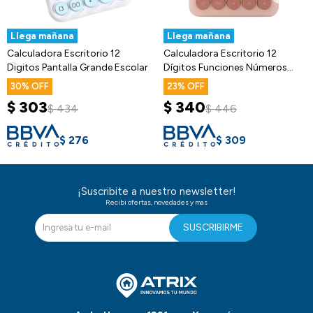
Llega mañana
Llega mañana
Calculadora Escritorio 12
Calculadora Escritorio 12
Digitos Pantalla Grande Escolar
Dígitos Funciones Números
Escolar
30
23
$
303
$
340
$
434
$
446
$
276
$
309
¡Suscribite a nuestro newsletter!
Recibi ofertas, novedades y mas
SUSCRIBIRME