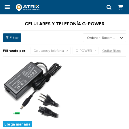

CELULARES Y TELEFONÍA G-POWER
Recomendados
Filtrando por:
Celulares y telefonía
G-POWER
Quitar filtros
Llega mañana