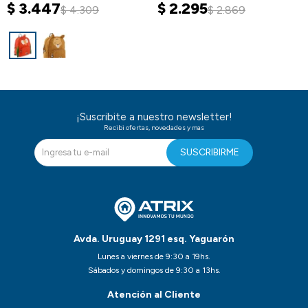
$
3.447
$
2.295
$
4.309
$
2.869
¡Suscribite a nuestro newsletter!
Recibi ofertas, novedades y mas
SUSCRIBIRME
Avda. Uruguay 1291 esq. Yaguarón
Lunes a viernes de 9:30 a 19hs.
Sábados y domingos de 9:30 a 13hs.
Atención al Cliente