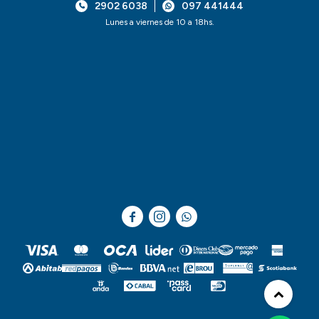
2902 6038
097 441444
Lunes a viernes de 10 a 18hs.


