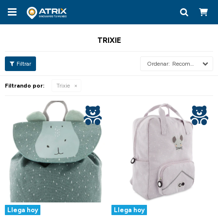

TRIXIE
Recomendados
Filtrando por:
Trixie
Llega hoy
Llega hoy