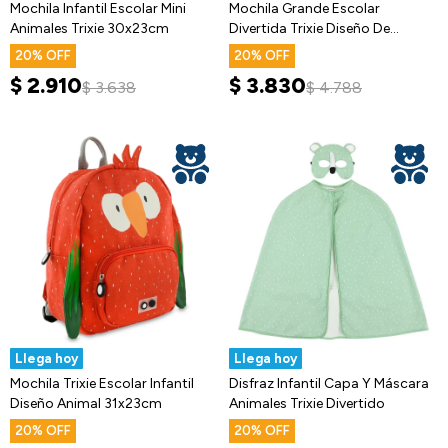
Mochila Infantil Escolar Mini
Mochila Grande Escolar
Animales Trixie 30x23cm
Divertida Trixie Diseño De
Animales
20
20
$
2.910
$
3.830
$
3.638
$
4.788
Llega hoy
Llega hoy
Mochila Trixie Escolar Infantil
Disfraz Infantil Capa Y Máscara
Diseño Animal 31x23cm
Animales Trixie Divertido
20
20