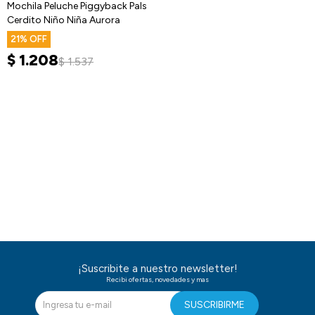
Mochila Peluche Piggyback Pals
Cerdito Niño Niña Aurora
21
$
1.208
$
1.537
¡Suscribite a nuestro newsletter!
Recibi ofertas, novedades y mas
SUSCRIBIRME