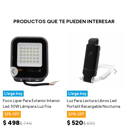
PRODUCTOS QUE TE PUEDEN INTERESAR
Llega hoy
Llega hoy
Foco Liper Para Exterior Interior
Luz Para Lectura Libros Led
Led 30W Lámpara Luz Fria
Portatil Recargable Nocturna
33
20
$
498
$
520
$
746
$
650