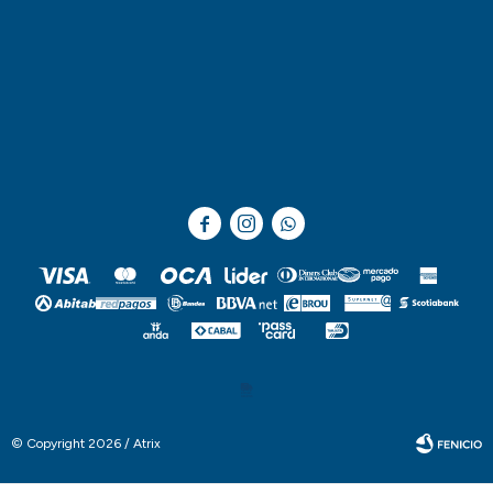



© Copyright 2026 / Atrix