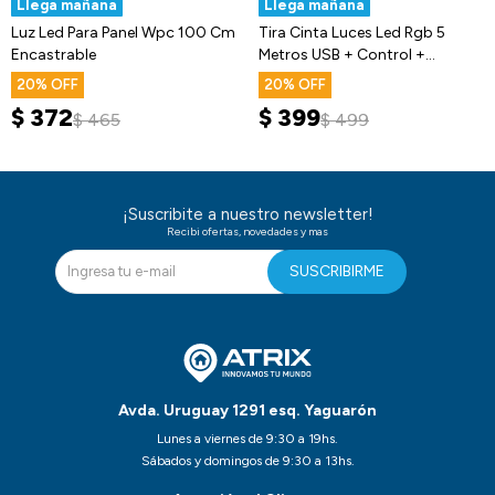
Llega mañana
Llega mañana
Luz Led Para Panel Wpc 100 Cm
Tira Cinta Luces Led Rgb 5
Encastrable
Metros USB + Control +
Bluetooth
20
20
$
372
$
399
$
465
$
499
¡Suscribite a nuestro newsletter!
Recibi ofertas, novedades y mas
SUSCRIBIRME
Avda. Uruguay 1291 esq. Yaguarón
Lunes a viernes de 9:30 a 19hs.
Sábados y domingos de 9:30 a 13hs.