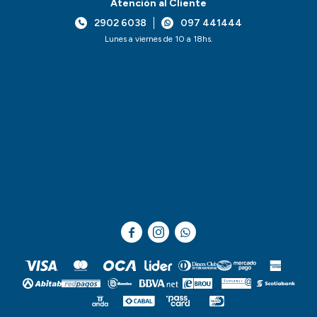
Atención al Cliente
2902 6038
097 441444
Lunes a viernes de 10 a 18hs.


