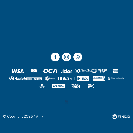



© Copyright 2026 / Atrix