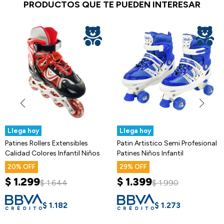
PRODUCTOS QUE TE PUEDEN INTERESAR
Llega hoy
Llega hoy
Patines Rollers Extensibles
Patin Artistico Semi Profesional
Calidad Colores Infantil Niños
Patines Niños Infantil
20
29
$
1.299
$
1.399
$
1.644
$
1.990
$
1.182
$
1.273