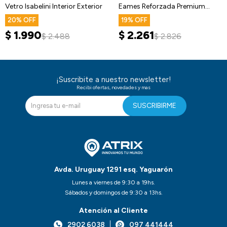
Vetro Isabelini Interior Exterior
Eames Reforzada Premium
Nórdica
20
19
$
1.990
$
2.261
$
2.488
$
2.826
¡Suscribite a nuestro newsletter!
Recibi ofertas, novedades y mas
SUSCRIBIRME
Avda. Uruguay 1291 esq. Yaguarón
Lunes a viernes de 9:30 a 19hs.
Sábados y domingos de 9:30 a 13hs.
Atención al Cliente
2902 6038
097 441444