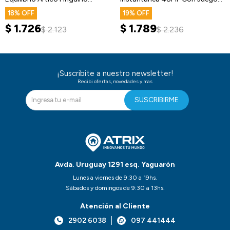
Juguete
Y Música
18
19
$
1.726
$
1.789
$
2.123
$
2.236
¡Suscribite a nuestro newsletter!
Recibi ofertas, novedades y mas
SUSCRIBIRME
Avda. Uruguay 1291 esq. Yaguarón
Lunes a viernes de 9:30 a 19hs.
Sábados y domingos de 9:30 a 13hs.
Atención al Cliente
2902 6038
097 441444