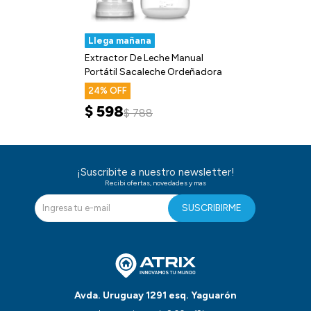
Llega mañana
Extractor De Leche Manual
Portátil Sacaleche Ordeñadora
24
$
598
$
788
¡Suscribite a nuestro newsletter!
Recibi ofertas, novedades y mas
SUSCRIBIRME
Avda. Uruguay 1291 esq. Yaguarón