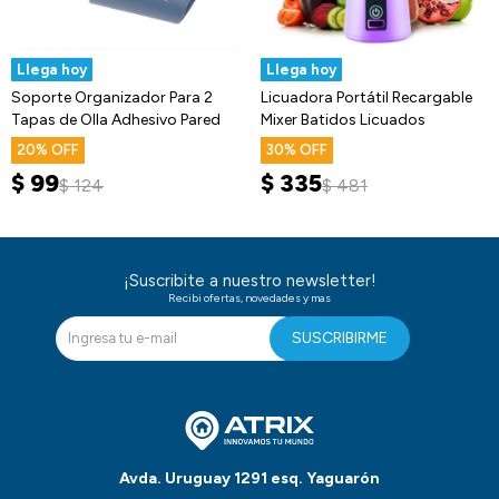
Llega hoy
Llega hoy
Soporte Organizador Para 2
Licuadora Portátil Recargable
Tapas de Olla Adhesivo Pared
Mixer Batidos Licuados
20
30
$
99
$
335
$
124
$
481
¡Suscribite a nuestro newsletter!
Recibi ofertas, novedades y mas
SUSCRIBIRME
Avda. Uruguay 1291 esq. Yaguarón