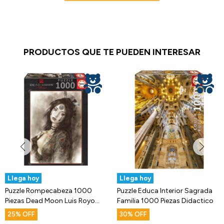
PRODUCTOS QUE TE PUEDEN INTERESAR
Llega hoy
Llega hoy
Puzzle Rompecabeza 1000
Puzzle Educa Interior Sagrada
Piezas Dead Moon Luis Royo
Familia 1000 Piezas Didactico
Educa
25
30