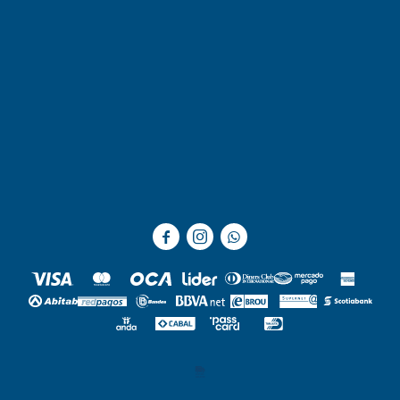


