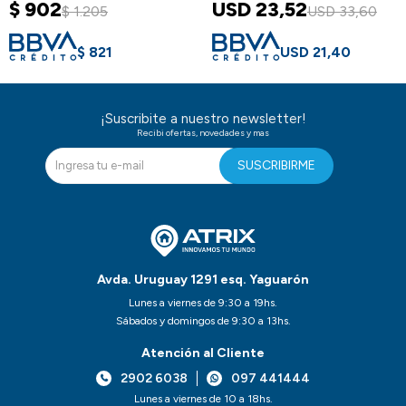
$
902
USD
23,52
$
1.205
USD
33,60
$
821
USD
21,40
¡Suscribite a nuestro newsletter!
Recibi ofertas, novedades y mas
SUSCRIBIRME
Avda. Uruguay 1291 esq. Yaguarón
Lunes a viernes de 9:30 a 19hs.
Sábados y domingos de 9:30 a 13hs.
Atención al Cliente
2902 6038
097 441444
Lunes a viernes de 10 a 18hs.