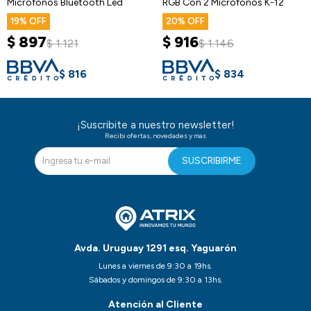
Micrófonos Bluetooth Led
RGB Con 2 Micrófonos K-12
19
20
$
897
$
916
$
1.121
$
1.146
$
816
$
834
¡Suscribite a nuestro newsletter!
Recibi ofertas, novedades y mas
SUSCRIBIRME
Avda. Uruguay 1291 esq. Yaguarón
Lunes a viernes de 9:30 a 19hs.
Sábados y domingos de 9:30 a 13hs.
Atención al Cliente