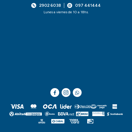
2902 6038
097 441444
Lunes a viernes de 10 a 18hs.


