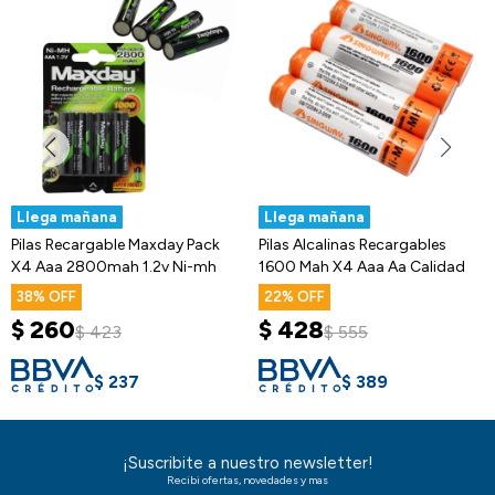
Llega mañana
Llega mañana
Pilas Recargable Maxday Pack
Pilas Alcalinas Recargables
X4 Aaa 2800mah 1.2v Ni-mh
1600 Mah X4 Aaa Aa Calidad
38
22
$
260
$
428
$
423
$
555
$
237
$
389
¡Suscribite a nuestro newsletter!
Recibi ofertas, novedades y mas