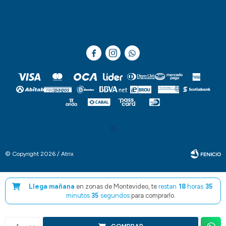



© Copyright 2026 / Atrix
Llega mañana
en zonas de Montevideo, te
restan
18
horas
35
minutos
34
segundos
para comprarlo.
Fenicio