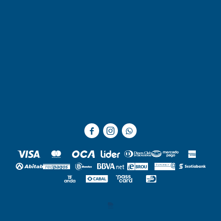


