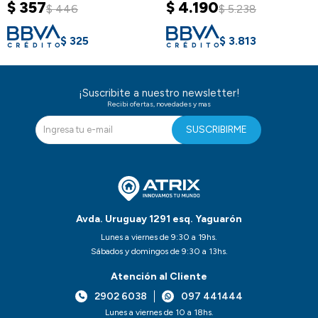
$
357
$
4.190
$
446
$
5.238
$
325
$
3.813
¡Suscribite a nuestro newsletter!
Recibi ofertas, novedades y mas
SUSCRIBIRME
Avda. Uruguay 1291 esq. Yaguarón
Lunes a viernes de 9:30 a 19hs.
Sábados y domingos de 9:30 a 13hs.
Atención al Cliente
2902 6038
097 441444
Lunes a viernes de 10 a 18hs.