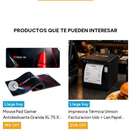
PRODUCTOS QUE TE PUEDEN INTERESAR
Llega hoy
Llega hoy
Mouse Pad Gamer
Impresora Térmica Unnion
Antideslisante Grande XL 75 X
Facturacion Usb + Lan Papel
28 Xtrike Me
80mm
19
20