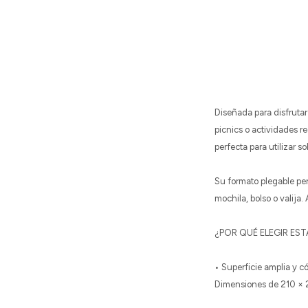
Diseñada para disfrutar 
picnics o actividades re
perfecta para utilizar 
Su formato plegable per
mochila, bolso o valija.
¿POR QUÉ ELEGIR ES
• Superficie amplia y 
Dimensiones de 210 × 2