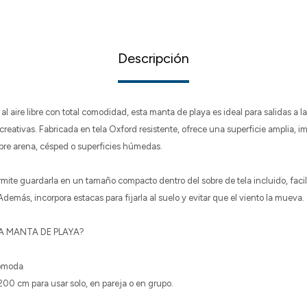
Descripción
al aire libre con total comodidad, esta manta de playa es ideal para salidas a l
creativas. Fabricada en tela Oxford resistente, ofrece una superficie amplia, i
sobre arena, césped o superficies húmedas.
mite guardarla en un tamaño compacto dentro del sobre de tela incluido, facil
 Además, incorpora estacas para fijarla al suelo y evitar que el viento la mueva.
TA MANTA DE PLAYA?
cómoda
00 cm para usar solo, en pareja o en grupo.