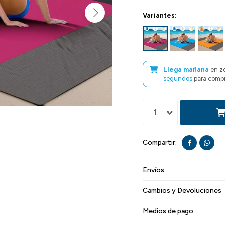
Variantes:
Llega mañana
en z
segundos
para compr
1


Envíos
Cambios y Devoluciones
Medios de pago