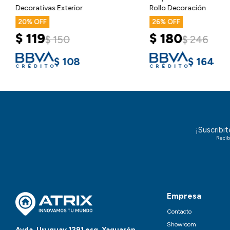
Decorativas Exterior
Rollo Decoración
20
26
$
119
$
180
$
150
$
246
$
108
$
164
¡Suscribi
Recib
Empresa
Contacto
Showroom
Avda. Uruguay 1291 esq. Yaguarón