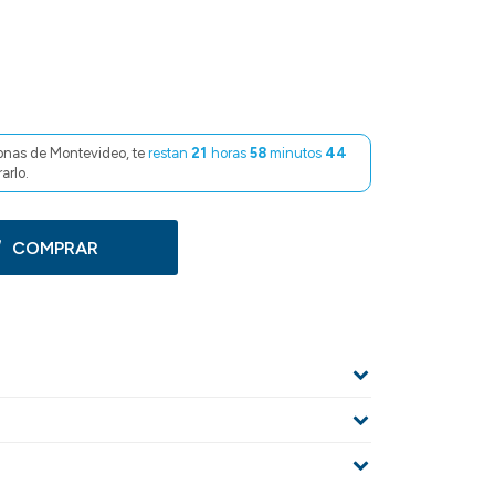
onas de Montevideo, te
restan
21
horas
58
minutos
43
arlo.
COMPRAR