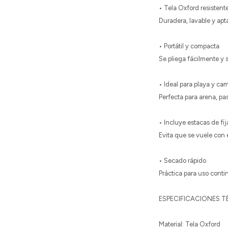
• Tela Oxford resistent
Duradera, lavable y apta
• Portátil y compacta
Se pliega fácilmente y 
• Ideal para playa y ca
Perfecta para arena, pa
• Incluye estacas de fi
Evita que se vuele con e
• Secado rápido
Práctica para uso conti
ESPECIFICACIONES 
Material: Tela Oxford