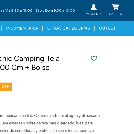
n a Vie 9:30 a 19:00 | Sáb y Dom 9:30 a 13:00
INDUMENTARIA
OTRAS CATEGORÍAS
OUTLET
cnic Camping Tela
200 Cm + Bolso
 fabricada en tela Oxford resistente al agua y de secado
ncluye estacas y sobre de tela para guardado. Ideal para
reciendo comodidad y protección sobre toda superficie.