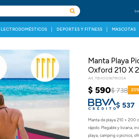
Lu
ELECTRODOMÉSTICOS
DEPORTES Y FITNESS
MASCOTAS
Manta Playa Pi
Oxford 210 X 
TBHOG1671ROSA
$
590
$
738
20
$
537
Manta de playa 210 × 200 cm
rápido. Plegable y liviana, i
playa, camping o picnics, of