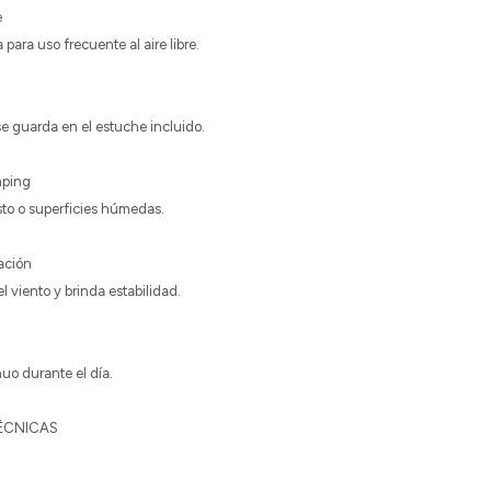
e
 para uso frecuente al aire libre.
se guarda en el estuche incluido.
mping
sto o superficies húmedas.
jación
l viento y brinda estabilidad.
nuo durante el día.
TÉCNICAS