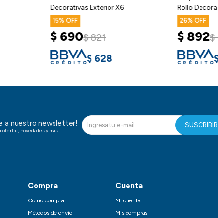
Decorativas Exterior X6
Rollo Deco
15
26
$
690
$
892
$
821
$
628
te a nuestro newsletter!
SUSCRIBI
i ofertas, novedades y mas
Compra
Cuenta
Como comprar
Mi cuenta
Métodos de envío
Mis compras