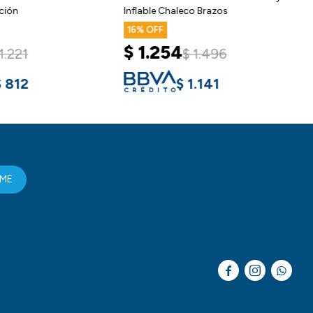
ración
Inflable Chaleco Brazos
16
$
1.254
$
1.221
$
1.496
$
812
$
1.141
RME


