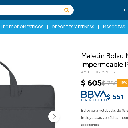
Lu
ELECTRODOMÉSTICOS
DEPORTES Y FITNESS
MASCOTAS
Maletin Bolso
Impermeable P
TBHOG1357GRIS
$
605
$
756
19
$
551
Bolso para notebooks de 15.
Incluye asas versátiles, inte
accesorios.