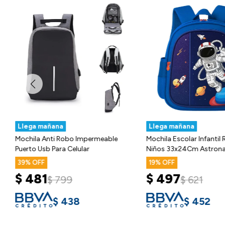
Llega mañana
Llega mañana
Mochila Anti Robo Impermeable
Mochila Escolar Infantil
Puerto Usb Para Celular
Niños 33x24Cm Astron
39
19
$
481
$
497
$
799
$
621
$
438
$
452