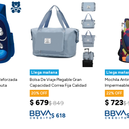
Llega mañana
Llega maña
 Reforzada
Bolsa De Viaje Plegable Gran
Mochila Anti
auta
Capacidad Correa Fija Calidad
Impermeable
20
22
$
679
$
723
$
849
$
$
618