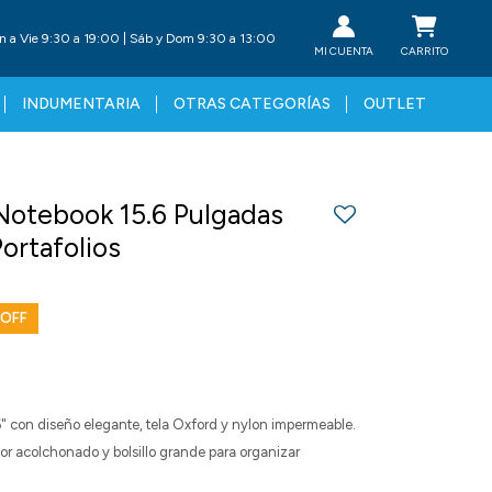
n a Vie 9:30 a 19:00 | Sáb y Dom 9:30 a 13:00
INDUMENTARIA
OTRAS CATEGORÍAS
OUTLET
 Notebook 15.6 Pulgadas
ortafolios
6" con diseño elegante, tela Oxford y nylon impermeable.
rior acolchonado y bolsillo grande para organizar