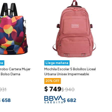
na
Llega mañana
rrobo Cartera Mujer
Mochila Escolar 5 Bolsillos Liceal
 Bolso Dama
Urbana Unisex Impermeable
20
$
749
931
$
940
$
658
$
682