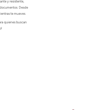
ante y resistente,
 y documentos. Desde
mientras te mueves.
 para quienes buscan
o!