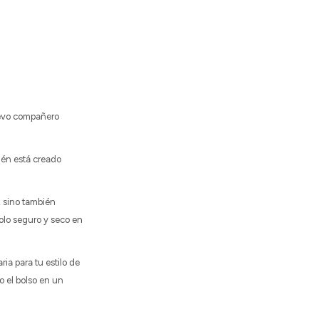
uevo compañero
ién está creado
, sino también
olo seguro y seco en
ria para tu estilo de
o el bolso en un