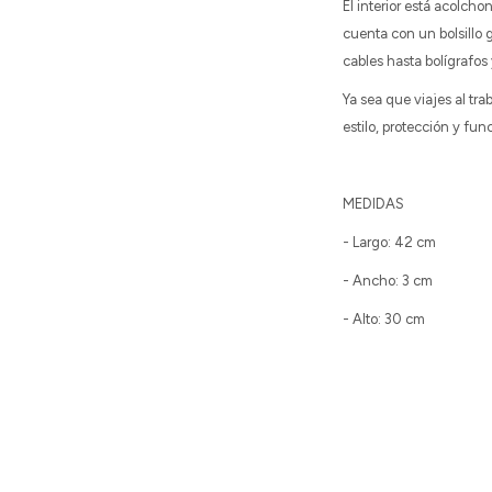
El interior está acolch
cuenta con un bolsillo 
cables hasta bolígrafos
Ya sea que viajes al tr
estilo, protección y fu
MEDIDAS
- Largo: 42 cm
- Ancho: 3 cm
- Alto: 30 cm