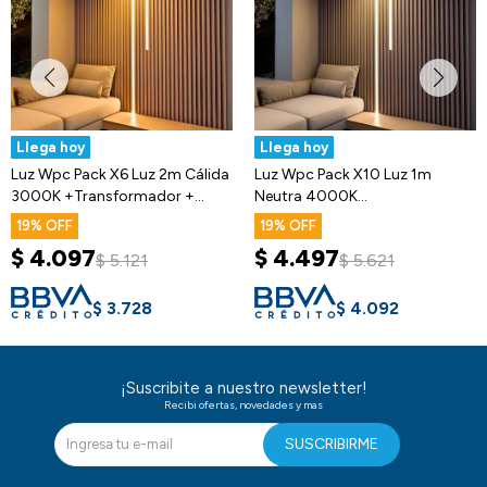
Llega hoy
Llega hoy
Luz Wpc Pack X6 Luz 2m Cálida
Luz Wpc Pack X10 Luz 1m
3000K +Transformador +
Neutra 4000K
Dimmer
+Transformador + Dimmer
19
19
$
4.097
$
4.497
$
5.121
$
5.621
$
3.728
$
4.092
¡Suscribite a nuestro newsletter!
Recibi ofertas, novedades y mas
SUSCRIBIRME