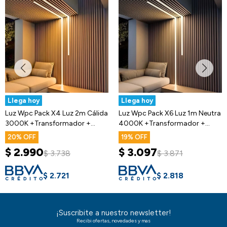
Llega hoy
Llega hoy
Luz Wpc Pack X4 Luz 2m Cálida
Luz Wpc Pack X6 Luz 1m Neutra
3000K +Transformador +
4000K +Transformador +
Dimmer
Dimmer
20
19
$
2.990
$
3.097
$
3.738
$
3.871
$
2.721
$
2.818
¡Suscribite a nuestro newsletter!
Recibi ofertas, novedades y mas