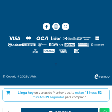



© Copyright 2026 / Atrix
Llega hoy
en zonas de Montevideo, te
restan
13
horas
52
minutos
38
segundos
para comprarlo.
Fenicio