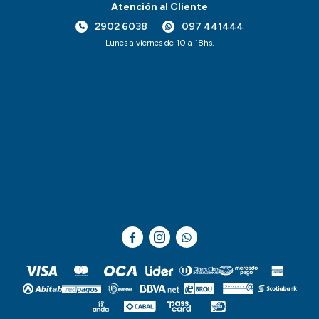
Atención al Cliente
2902 6038
097 441444
Lunes a viernes de 10 a 18hs.


