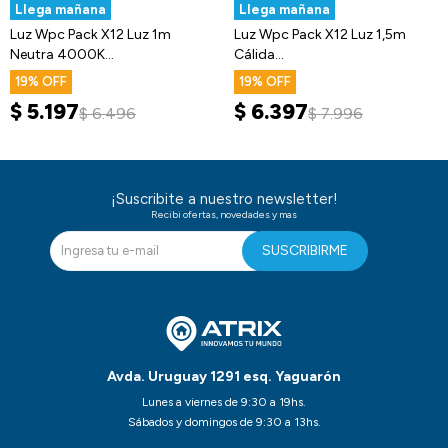
Llega mañana
Llega mañana
Luz Wpc Pack X12 Luz 1m
Luz Wpc Pack X12 Luz 1,5m
Neutra 4000K
Cálida
+Transformador + Dimmer
3000K+Transformador+
19
19
Dimmer
$
5.197
$
6.397
$
6.496
$
7.996
¡Suscribite a nuestro newsletter!
Recibi ofertas, novedades y mas
SUSCRIBIRME
Avda. Uruguay 1291 esq. Yaguarón
Lunes a viernes de 9:30 a 19hs.
Sábados y domingos de 9:30 a 13hs.