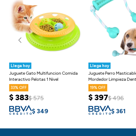
Llega hoy
Llega hoy
Juguete Gato Multifuncion Comida
Juguete Perro Masticable
Interactivo Pelotas 1 Nivel
Mordedor Limpieza Dent
33
19
$
383
$
397
$
575
$
496
$
349
$
361