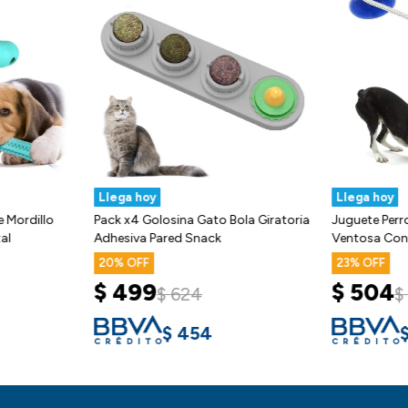
Llega hoy
Llega hoy
 Mordillo
Pack x4 Golosina Gato Bola Giratoria
Juguete Perr
al
Adhesiva Pared Snack
Ventosa Con
20
23
$
499
$
504
$
624
$
$
454