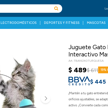
Lu
ELECTRODOMÉSTICOS
DEPORTES Y FITNESS
MASCOTAS
Juguete Gato
Interactivo M
TBANI240TURQUESA
$
489
$
611
19
$
445
¡Mantén a tu gato entreteni
orificios ajustables, se ada
activo. ¡Convierte cada comi