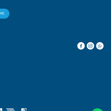
RME


