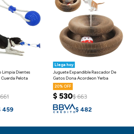
Llega hoy
o Limpia Dientes
Juguete Expandible Rascador De
 Cuerda Pelota
Gatos Dona Acordeon Yerba
20
$
530
661
$
663
$
459
$
482