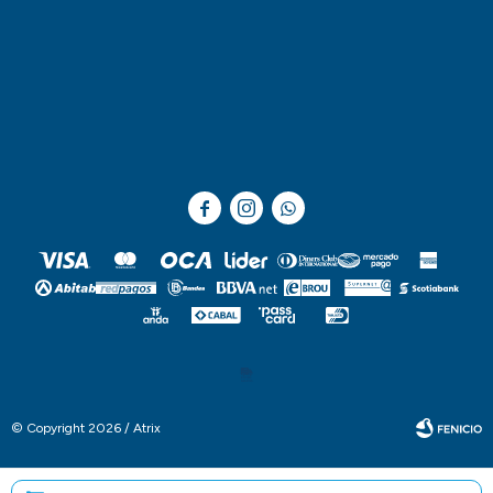



© Copyright 2026 / Atrix