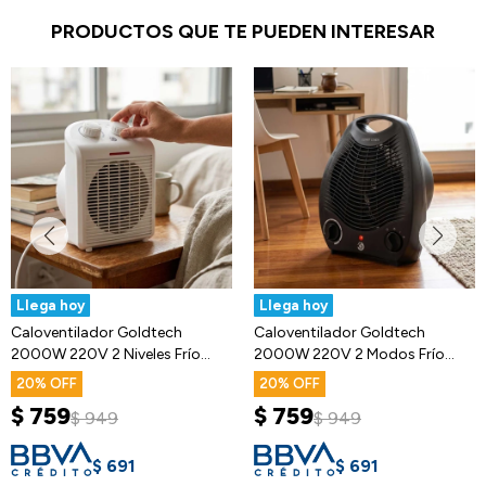
PRODUCTOS QUE TE PUEDEN INTERESAR
Llega hoy
Llega hoy
Caloventilador Goldtech
Caloventilador Goldtech
2000W 220V 2 Niveles Frío
2000W 220V 2 Modos Frío
Calor
Calor
20
20
$
759
$
759
$
949
$
949
$
691
$
691