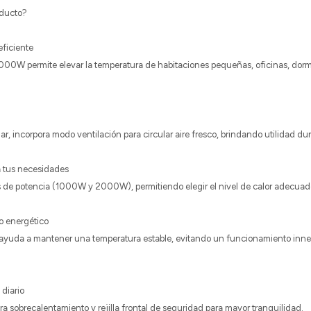
oducto?
eficiente
000W permite elevar la temperatura de habitaciones pequeñas, oficinas, dorm
, incorpora modo ventilación para circular aire fresco, brindando utilidad dur
 tus necesidades
 de potencia (1000W y 2000W), permitiendo elegir el nivel de calor adecuado
o energético
e ayuda a mantener una temperatura estable, evitando un funcionamiento inne
 diario
ra sobrecalentamiento y rejilla frontal de seguridad para mayor tranquilidad.