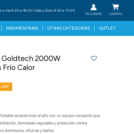
n a Vie 9:30 a 19:00 | Sáb y Dom 9:30 a 13:00
INDUMENTARIA
OTRAS CATEGORÍAS
OUTLET
or Goldtech 2000W
 Frío Calor
fortable durante todo el año con un equipo compacto que
entilación, termostato regulable y protección contra
ra dormitorios, oficinas y baños.