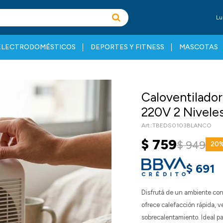
Lu
ELECTRODOMÉSTICOS
DEPORTES Y FITNESS
MASCOTAS
Caloventilad
220V 2 Niveles
TBEDS0103BLANCO
$
759
$
949
20
$
691
Disfrutá de un ambiente con
ofrece calefacción rápida, v
sobrecalentamiento. Ideal pa