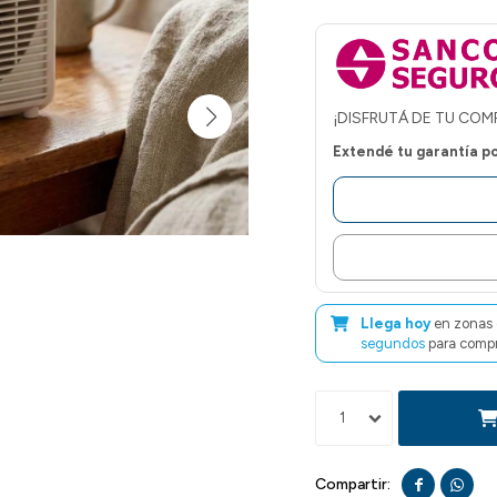
¡DISFRUTÁ DE TU COM
Extendé tu garantía p
Llega hoy
en zonas 
segundos
para compr
1

