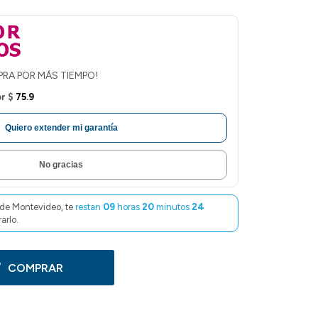
PRA POR MÁS TIEMPO!
or
$
75.9
Quiero extender mi garantía
No gracias
de Montevideo, te
restan
09
horas
20
minutos
23
arlo.
COMPRAR