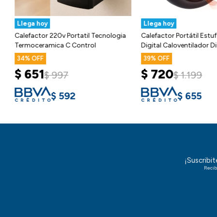
Llega hoy
Llega hoy
Calefactor Estufa Escritorio Potencia
Calefactor 220v Portati
Caloventilador 400w
Termoceramica C Contr
30
34
$
446
$
651
$
646
$
997
$
406
$
592
¡Suscribi
Recib