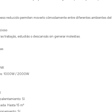
eso reducido permiten moverlo cómodamente entre diferentes ambientes del h
cioso
tras trabajás, estudiás o descansás sin generar molestias.
cas
00W
les: 1000W / 2000W
í
calentamiento: Sí
da: Hasta 15 m²
ionamiento: Sí