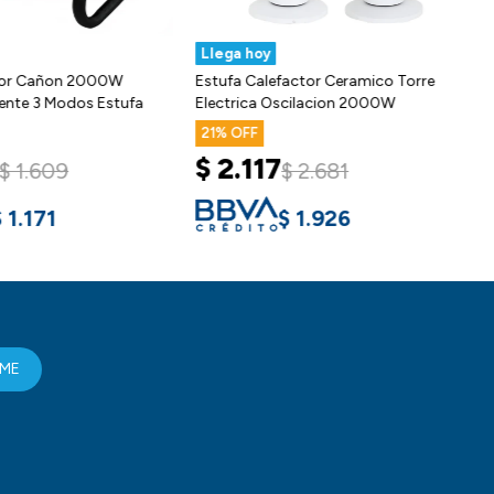
Llega hoy
dor Goldtech 2000W
Caloventilador Cañon 2000W
E
 Frío Calor
Eléctrico Potente 3 Modos Estufa
E
20
$
1.287
949
$
1.609
$
691
$
1.171
RME