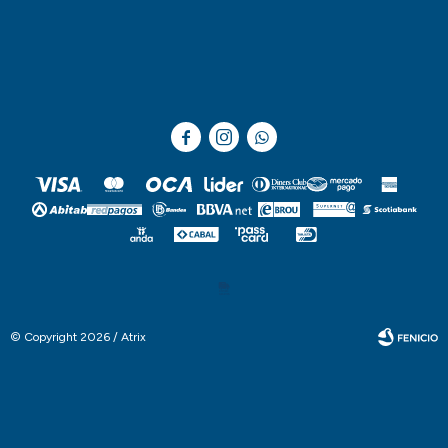



© Copyright 2026 / Atrix