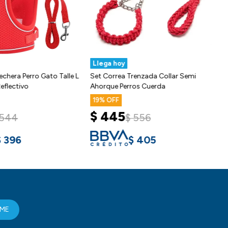
Llega hoy
echera Perro Gato Talle L
Set Correa Trenzada Collar Semi
eflectivo
Ahorque Perros Cuerda
19
$
445
544
$
556
$
396
$
405
RME