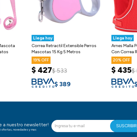
Llega hoy
Llega hoy
 Mascota
Correa Retractil Extensible Perros
Arnes Malla P
atos
Mascotas 15 Kg 5 Metros
Con Correa R
19
20
$
427
$
435
$
533
$
$
389
te a nuestro newsletter!
SUSCRIBI
i ofertas, novedades y mas