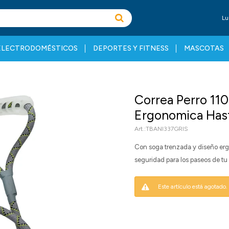
Lu
ELECTRODOMÉSTICOS
DEPORTES Y FITNESS
MASCOTAS
Correa Perro 11
Ergonomica Has
TBANI337GRIS
Con soga trenzada y diseño erg
seguridad para los paseos de tu
Este artículo está agotado.