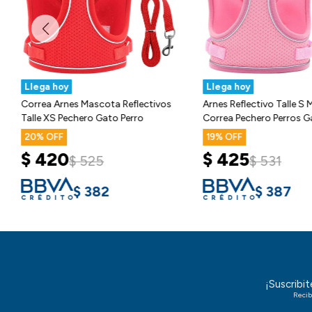
Llega hoy
Llega hoy
Correa Arnes Mascota Reflectivos
Arnes Reflectivo Talle S
Talle XS Pechero Gato Perro
Correa Pechero Perros G
20
19
$
420
$
425
$
525
$
531
$
382
$
387
¡Suscribi
Recib