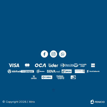



© Copyright 2026 / Atrix