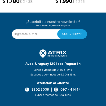
$
1.780
$
1.990
$
2.438
$
2.225
¡Suscribite a nuestro newsletter!
Recibi ofertas, novedades y mas
SUSCRIBIRME
Avda. Uruguay 1291 esq. Yaguarón
Lunes a viernes de 9:30 a 19hs.
Sábados y domingos de 9:30 a 13hs.
Atención al Cliente
2902 6038
097 441444
Lunes a viernes de 10 a 18hs.