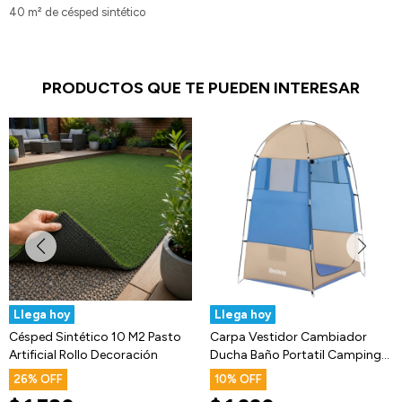
40 m² de césped sintético
PRODUCTOS QUE TE PUEDEN INTERESAR
Llega hoy
Llega hoy
Césped Sintético 10 M2 Pasto
Carpa Vestidor Cambiador
Artificial Rollo Decoración
Ducha Baño Portatil Camping
Bestway
26
10